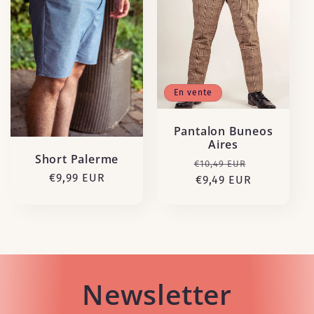
c
t
i
En vente
o
Pantalon Buneos
n
Aires
Short Palerme
Prix
Prix
€10,49 EUR
:
Prix
€9,99 EUR
habituel
€9,49 EUR
promotion
habituel
Newsletter