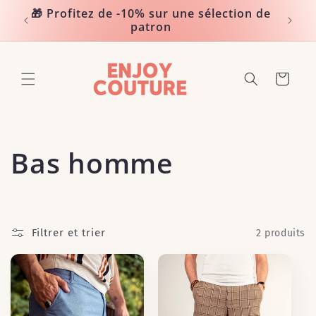
et
🎁 Profitez de -10% sur une sélection de
passer
Noté 
patron
au
contenu
Panier
C
Bas homme
o
l
Filtrer et trier
2 produits
l
e