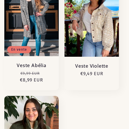
c
t
i
o
En vente
n
Veste Abélia
Veste Violette
:
Prix
Prix
Prix
€9,49 EUR
€9,99 EUR
€8,99 EUR
habituel
promotionnel
habituel