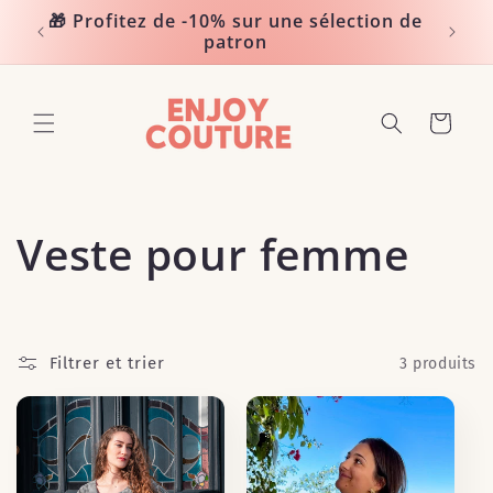
et
🎁 Profitez de -10% sur une sélection de
passer
Noté 
patron
au
contenu
Panier
C
Veste pour femme
o
l
Filtrer et trier
3 produits
l
e