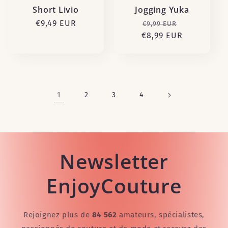
Short Livio
Jogging Yuka
Prix
€9,49 EUR
Prix
Prix
€9,99 EUR
habituel
€8,99 EUR
habituel
promotion
1
2
3
4
Newsletter
EnjoyCouture
Rejoignez plus de
84 562
amateurs, spécialistes,