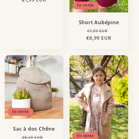
En vente
Short Aubépine
Prix
Prix
€7,99 EUR
€6,99 EUR
habituel
promotion
En vente
Sac à dos Chêne
En vente
Prix
Prix
€8,49 EUR