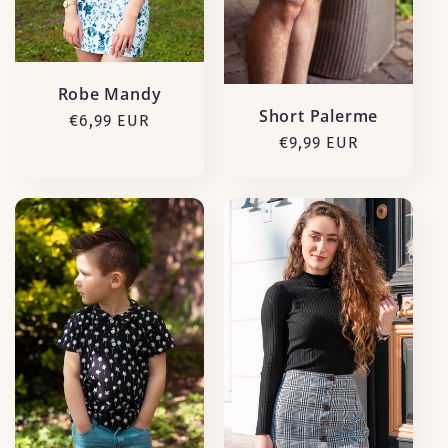
Robe Mandy
Short Palerme
Prix
€6,99 EUR
Prix
€9,99 EUR
habituel
habituel