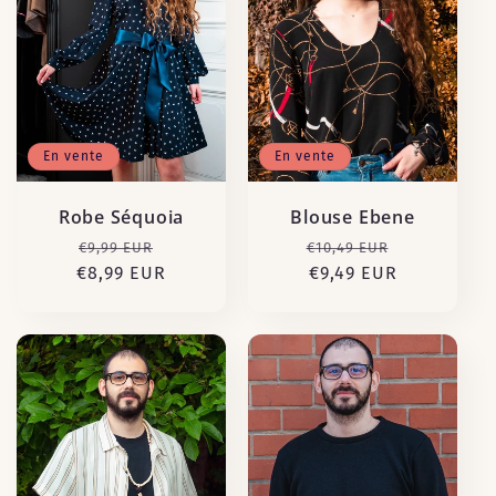
En vente
En vente
Robe Séquoia
Blouse Ebene
Prix
Prix
Prix
Prix
€9,99 EUR
€10,49 EUR
€8,99 EUR
habituel
promotionnel
habituel
€9,49 EUR
promotion