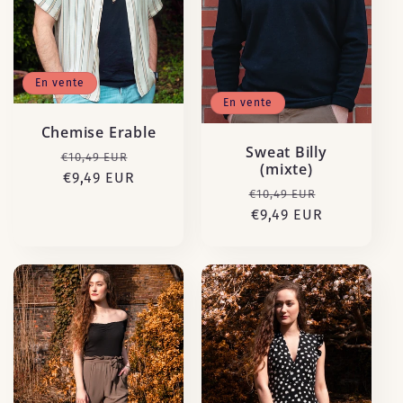
En vente
En vente
Chemise Erable
Sweat Billy
Prix
Prix
€10,49 EUR
(mixte)
habituel
€9,49 EUR
promotionnel
Prix
Prix
€10,49 EUR
habituel
€9,49 EUR
promotion