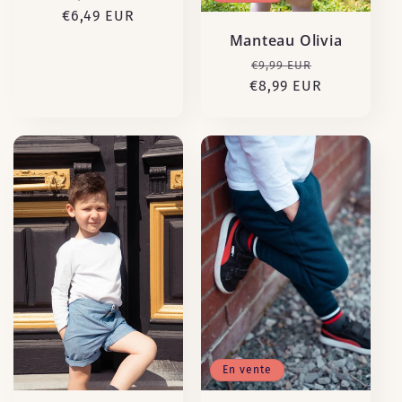
€6,49 EUR
habituel
promotionnel
Manteau Olivia
Prix
Prix
€9,99 EUR
€8,99 EUR
habituel
promotion
En vente