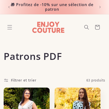
et
🎁 Profitez de -10% sur une sélection de
passer
Noté 
patron
au
contenu
Panier
C
Patrons PDF
o
l
Filtrer et trier
63 produits
l
e