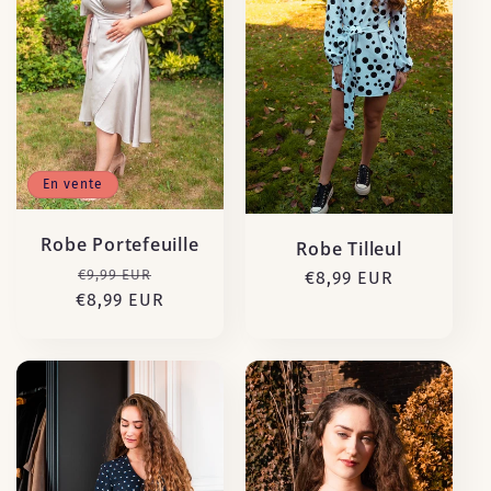
c
t
i
o
En vente
n
Robe Portefeuille
Robe Tilleul
:
Prix
Prix
€9,99 EUR
Prix
€8,99 EUR
€8,99 EUR
habituel
promotionnel
habituel