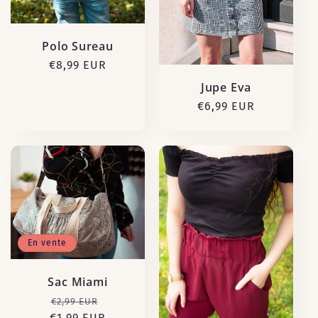
Polo Sureau
Prix
€8,99 EUR
habituel
Jupe Eva
Prix
€6,99 EUR
habituel
En vente
Sac Miami
Prix
Prix
€2,99 EUR
€1,99 EUR
habituel
promotionnel