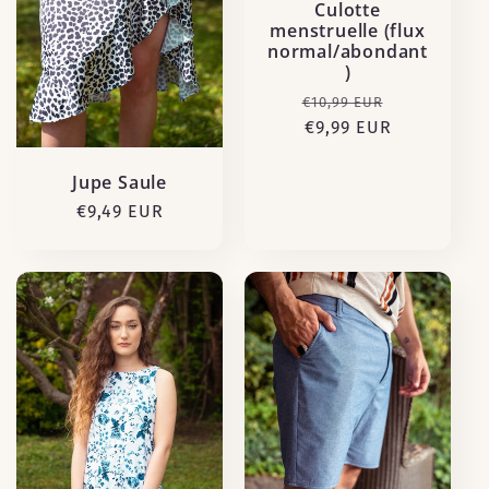
Culotte
menstruelle (flux
normal/abondant
)
Prix
Prix
€10,99 EUR
habituel
€9,99 EUR
promotion
Jupe Saule
Prix
€9,49 EUR
habituel