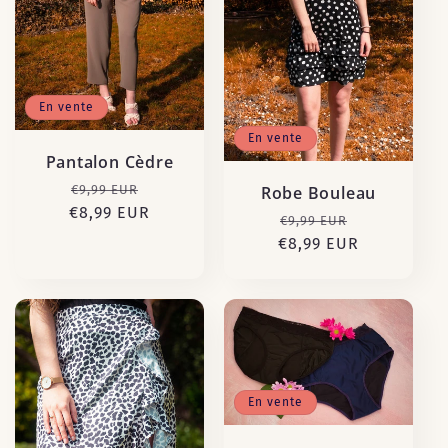
En vente
En vente
Pantalon Cèdre
Prix
Prix
€9,99 EUR
Robe Bouleau
€8,99 EUR
habituel
promotionnel
Prix
Prix
€9,99 EUR
€8,99 EUR
habituel
promotion
En vente