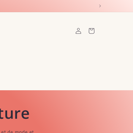
Connexion
Panier
ture
e et de mode et