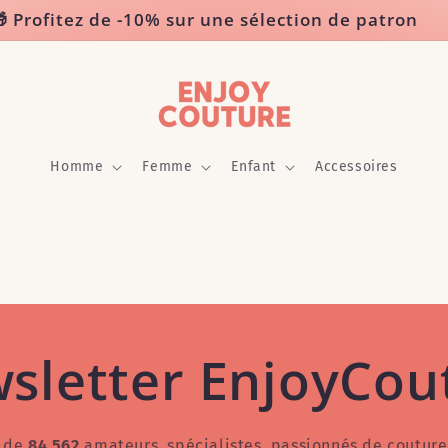
 Profitez de -10% sur une sélection de patron
Homme
Femme
Enfant
Accessoires
sletter EnjoyCou
s de
84 562
amateurs, spécialistes, passionnés de coutur