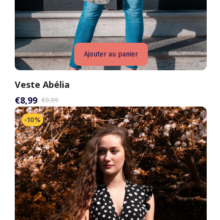
Ajouter au panier
Veste Abélia
€8,99
€9,99
-
10
%