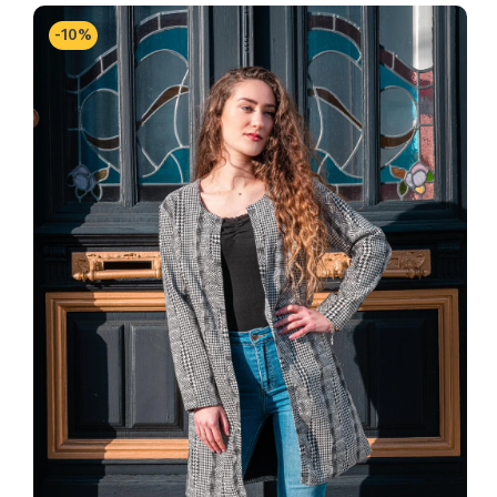
-
10
%