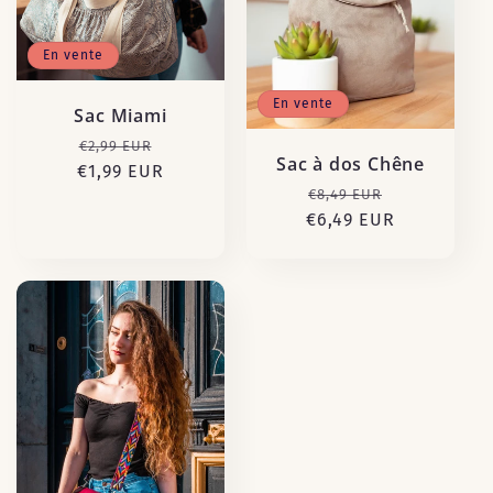
c
En vente
t
En vente
i
Sac Miami
Prix
Prix
€2,99 EUR
Sac à dos Chêne
o
€1,99 EUR
habituel
promotionnel
Prix
Prix
€8,49 EUR
n
€6,49 EUR
habituel
promotion
: