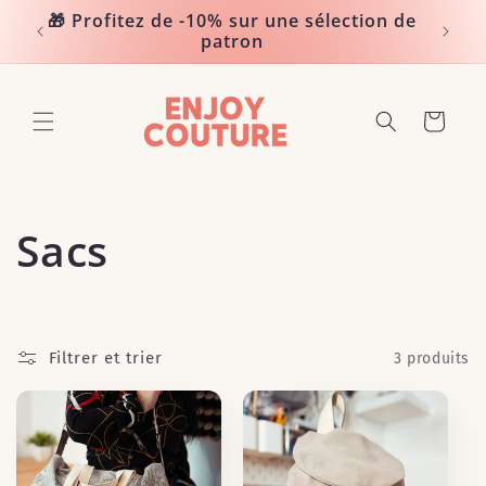
et
🎁 Profitez de -10% sur une sélection de
passer
Noté 
patron
au
contenu
Panier
C
Sacs
o
l
Filtrer et trier
3 produits
l
e