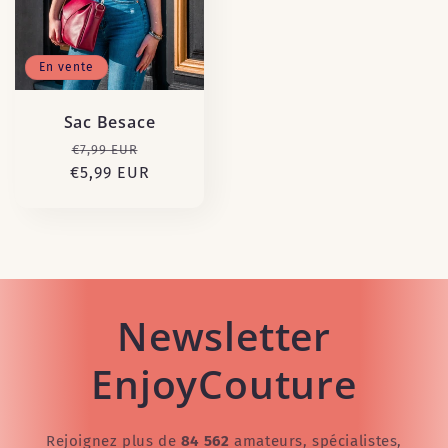
En vente
Sac Besace
Prix
Prix
€7,99 EUR
€5,99 EUR
habituel
promotionnel
Newsletter
EnjoyCouture
Rejoignez plus de
84 562
amateurs, spécialistes,